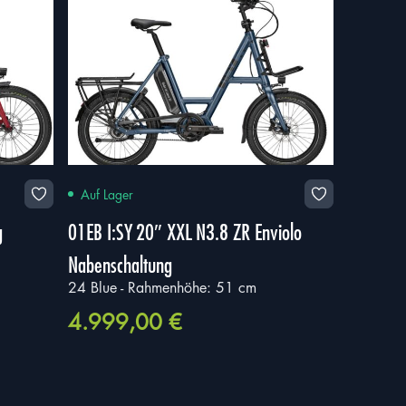
Auf Lager
g
01EB I:SY 20″ XXL N3.8 ZR Enviolo
Nabenschaltung
24 Blue - Rahmenhöhe: 51 cm
4.999,00
€