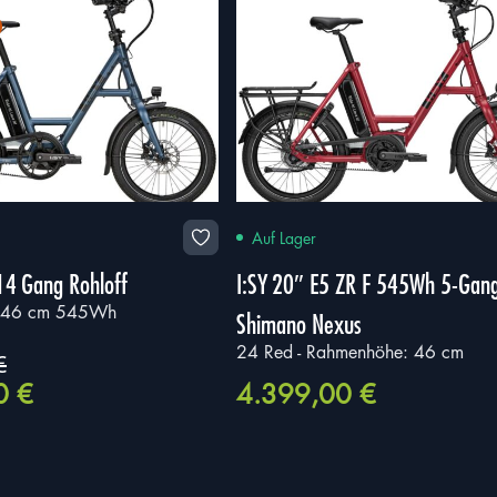
sortiert
Auf Lager
14 Gang Rohloff
I:SY 20″ E5 ZR F 545Wh 5-Gan
ben
H: 46 cm 545Wh
Shimano Nexus
24 Red - Rahmenhöhe: 46 cm
€
icher
Aktueller
00
€
4.399,00
€
Preis
Nachname
*
ist:
0 €
4.999,00 €.
Lebenslauf
*