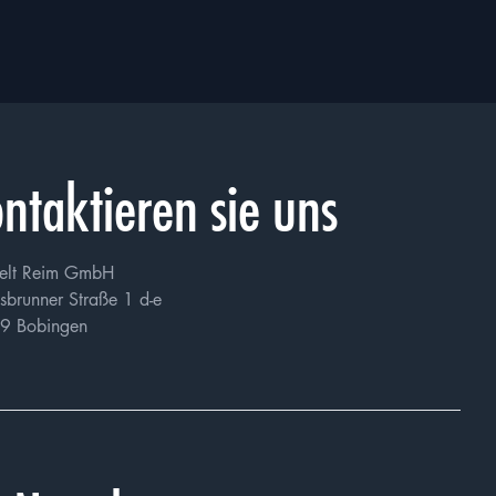
20MB
 stimme zu, dass
richtlinie
verarbeitet
doch zur Folge haben
ntaktieren sie uns
elt Reim GmbH
sbrunner Straße 1 d-e
9 Bobingen