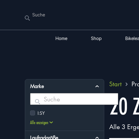
Home
Shop
Bikele
Start
Pr
Marke
20 Z
Suchen
I:SY
Alle anzeigen
Alle 3 Erg
Laufradgröße