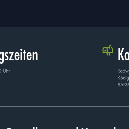
PDF mit maximal 
ass meine Angaben in der Bewerbung wahrheitsgemäß und vollständig sind. Ich
ezogenen Daten im Rahmen des Bewerbungsverfahrens gemäß der
Datenschutz
r ist bewusst, dass ich meine Einwilligung jederzeit widerrufen kann, was je
gszeiten
Ko
Bewerbung nicht weiter berücksichtigt werden kann.
0 Uhr
Radw
König
8639