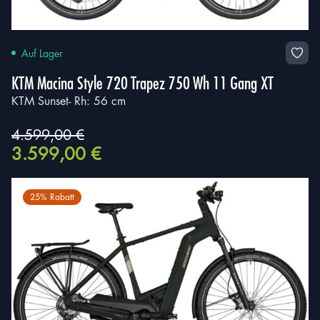
Auf Lager
KTM Macina Style 720 Trapez 750 Wh 11 Gang XT
KTM Sunset- Rh: 56 cm
4.599,00
€
Ursprünglicher
Aktueller
3.599,00
€
Preis
Preis
war:
ist:
4.599,00 €
3.599,00 €.
25% Rabatt