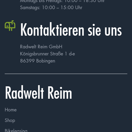
Montags bis Freitags: 10:00 – 18:30 Uhr
Samstags: 10:00 – 15:00 Uhr
Vorname
*
Kontaktieren sie uns
Email
*
Radwelt Reim GmbH
Königsbrunner Straße 1 d-e
86399 Bobingen
Ich bestätige, dass meine Angaben in der Bewerbung
Radwelt Reim
wahrheitsgemäß und vollständig sind. Ich stimme zu,
dass meine personenbezogenen Daten im Rahmen des
Bewerbungsverfahrens gemäß der
Datenschutzrichtlinie
verarbeitet werden dürfen. Mir ist bewusst, dass ich
Home
meine Einwilligung jederzeit widerrufen kann, was
jedoch zur Folge haben kann, dass meine Bewerbung
Shop
nicht weiter berücksichtigt werden kann.
Bikeleasing