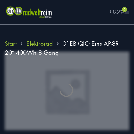
0
Start
Elektrorad
01EB QIO Eins AP-8R
20″ 400Wh 8 Gang