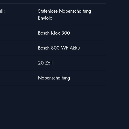
ll:
Stufenlose Nabenschaltung
Enviolo
Bosch Kiox 300
Bosch 800 Wh Akku
20 Zoll
Nabenschaltung
20MB
 stimme zu, dass
:
Aluminium
richtlinie
verarbeitet
doch zur Folge haben