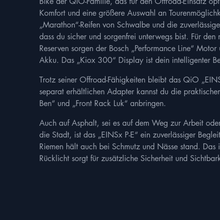
Bike der QiO-Familie, das für den Offroad-Einsatz opt
Komfort und eine größere Auswahl an Tourenmöglichk
Jetzt Bewer
„Marathon“-Reifen von Schwalbe und die zuverlässig
dass du sicher und sorgenfrei unterwegs bist. Für den 
Reserven sorgen der Bosch „Performance Line“ Motor 
Vorname
*
Akku. Das „Kiox 300“ Display ist dein intelligenter Beg
Trotz seiner Offroad-Fähigkeiten bleibt das QiO „EINS
separat erhältlichen Adapter kannst du die praktisch
Email
*
Ben“ und „Front Rack Luk“ anbringen.
Auch auf Asphalt, sei es auf dem Weg zur Arbeit ode
die Stadt, ist das „EINSx P-E“ ein zuverlässiger Begl
Riemen hält auch bei Schmutz und Nässe stand. Das i
Ich bestätige, d
Rücklicht sorgt für zusätzliche Sicherheit und Sichtbark
meine personenb
werden dürfen. Mi
kann, dass meine 