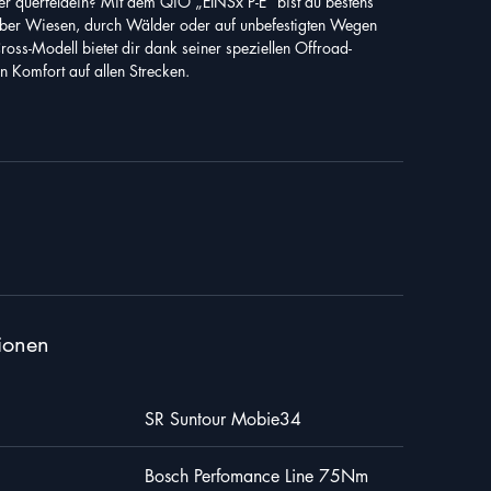
uer querfeldein? Mit dem QiO „EINSx P-E“ bist du bestens
 über Wiesen, durch Wälder oder auf unbefestigten Wegen
ross-Modell bietet dir dank seiner speziellen Offroad-
 Komfort auf allen Strecken.
ionen
SR Suntour Mobie34
Bosch Perfomance Line 75Nm