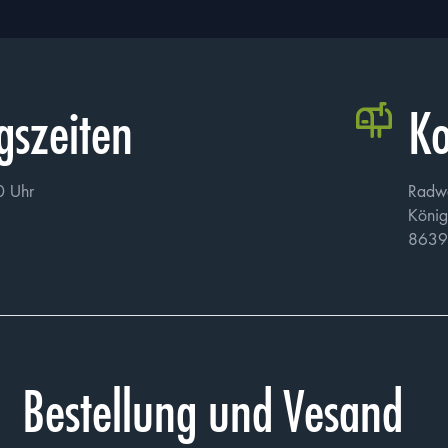
gszeiten
Ko
0 Uhr
Radw
König
8639
Bestellung und Vesand