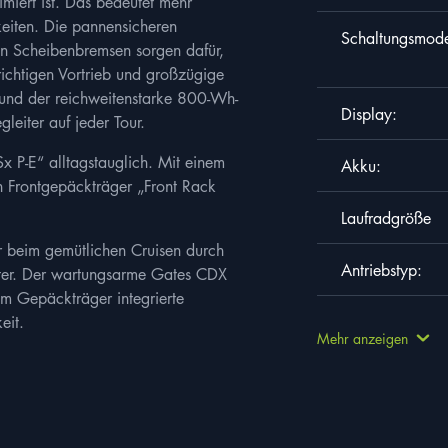
imiert ist. Das bedeutet mehr
eiten. Die pannensicheren
ben
Schaltungsmode
en Scheibenbremsen sorgen dafür,
richtigen Vortrieb und großzügige
und der reichweitenstarke 800-Wh-
Nachname
*
Display:
leiter auf jeder Tour.
x P-E“ alltagstauglich. Mit einem
Akku:
en Frontgepäckträger „Front Rack
Lebenslauf
*
Laufradgröße
r beim gemütlichen Cruisen durch
Antriebstyp:
eiter. Der wartungsarme Gates CDX
PDF mit maximal 
m Gepäckträger integrierte
ass meine Angaben in der Bewerbung wahrheitsgemäß und vollständig sind. Ich
Rahmenmaterial
eit.
ezogenen Daten im Rahmen des Bewerbungsverfahrens gemäß der
Datenschutz
Mehr anzeigen
r ist bewusst, dass ich meine Einwilligung jederzeit widerrufen kann, was je
Bewerbung nicht weiter berücksichtigt werden kann.