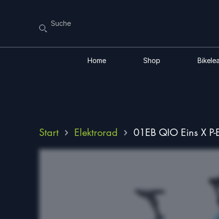
Home
Shop
Bikele
Start
Elektrorad
01EB QIO Eins X P