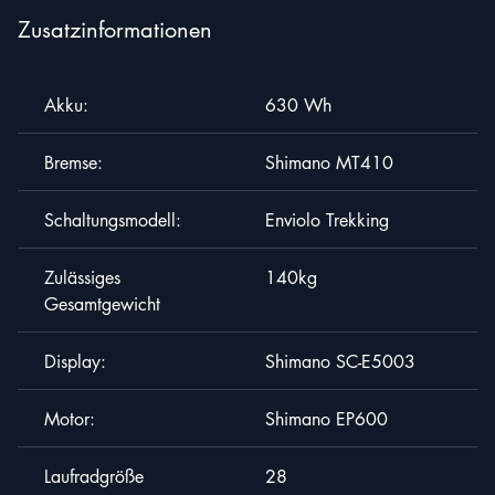
Zusatzinformationen
Akku:
630 Wh
Jetzt Bewerben
Bremse:
Shimano MT410
Schaltungsmodell:
Enviolo Trekking
Vorname
*
Zulässiges
140kg
Gesamtgewicht
Email
*
Display:
Shimano SC-E5003
Motor:
Shimano EP600
Laufradgröße
28