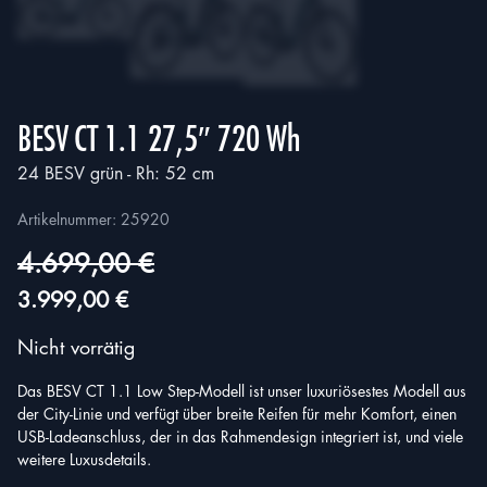
BESV CT 1.1 27,5″ 720 Wh
24 BESV grün - Rh: 52 cm
Artikelnummer:
25920
4.699,00
€
Ursprünglicher
Aktueller
3.999,00
€
Preis
Preis
Nicht vorrätig
war:
ist:
Das BESV CT 1.1 Low Step-Modell ist unser luxuriösestes Modell aus
4.699,00 €
3.999,00 €.
der City-Linie und verfügt über breite Reifen für mehr Komfort, einen
USB-Ladeanschluss, der in das Rahmendesign integriert ist, und viele
weitere Luxusdetails.