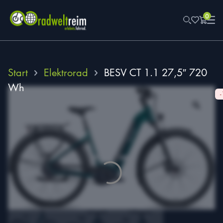
0
Start
Elektrorad
BESV CT 1.1 27,5″ 720
Wh