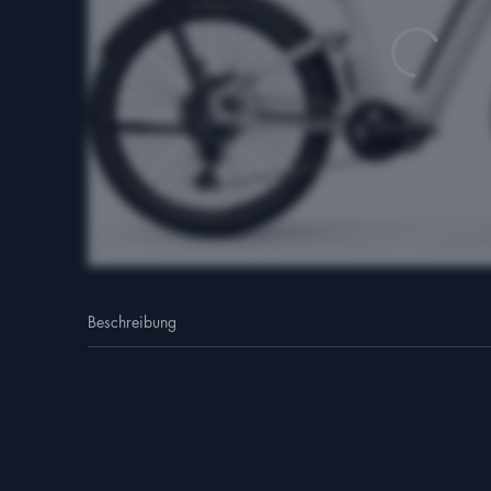
Jetzt Bewer
Beschreibung
Vorname
*
Email
*