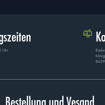
PDF mit maximal 
ass meine Angaben in der Bewerbung wahrheitsgemäß und vollständig sind. Ich
ezogenen Daten im Rahmen des Bewerbungsverfahrens gemäß der
Datenschutz
gszeiten
Ko
r ist bewusst, dass ich meine Einwilligung jederzeit widerrufen kann, was je
Bewerbung nicht weiter berücksichtigt werden kann.
0 Uhr
Radw
König
8639
Bestellung und Vesand