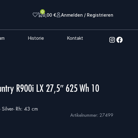
0
0,00
€
Anmelden / Registrieren
am
Historie
Kontakt
untry R900i LX 27,5″ 625 Wh 10
Silver- Rh: 43 cm
Artikelnummer:
27499