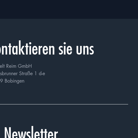
20MB
 stimme zu, dass
richtlinie
verarbeitet
ntaktieren sie uns
doch zur Folge haben
elt Reim GmbH
sbrunner Straße 1 d-e
9 Bobingen
Newsletter