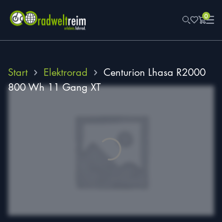
0
Start
Elektrorad
Centurion Lhasa R2000
800 Wh 11 Gang XT