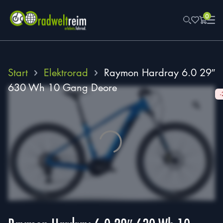
0
Start
Elektrorad
Raymon Hardray 6.0 29″
630 Wh 10 Gang Deore