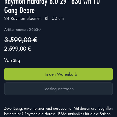
Raymon Hardray 6.0 29″ 630 Wh 10
Gang Deore
24 Raymon Blaumet. - Rh: 50 cm
Artikelnummer:
26630
3.599,00
€
Ursprünglicher
Aktueller
2.599,00
€
Preis
Preis
Vorrätig
war:
ist:
3.599,00 €
2.599,00 €.
In den Warenkorb
Leasing anfragen
Zuverlässig, unkompliziert und ausdauernd: Mit diesen drei Begriffen
beschreibt R Raymon die Hardtail E-Mountainbikes für diese Saison.