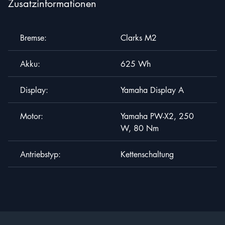
Zusatzinformationen
Jetzt Bewerben
Bremse:
Clarks M2
Vorname
*
Akku:
625 Wh
Display:
Yamaha Display A
Email
*
Motor:
Yamaha PW-X2, 250
W, 80 Nm
Antriebstyp:
Kettenschaltung
Ich bestätige, dass meine Angaben in der Bewerbung
wahrheitsgemäß und vollständig sind. Ich stimme zu,
dass meine personenbezogenen Daten im Rahmen des
Bewerbungsverfahrens gemäß der
Datenschutzrichtlinie
verarbeitet werden dürfen. Mir ist bewusst, dass ich