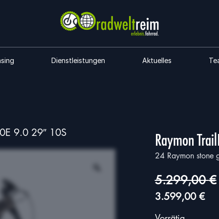
asing
Dienstleistungen
Aktuelles
Te
0E 9.0 29″ 10S
Raymon Trail
24 Raymon stone gr
5.299,00
€
Ursprünglicher
Akt
3.599,00
€
Preis
Pre
Vorrätig