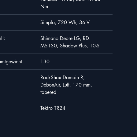
Nm
Simplo, 720 Wh, 36 V
ll:
Shimano Deore LG, RD-
M5130, Shadow Plus, 10-S
amtgewicht
130
RockShox Domain R,
DebonAir, Luft, 170 mm,
20MB
tapered
 stimme zu, dass
Tektro TR24
richtlinie
verarbeitet
doch zur Folge haben