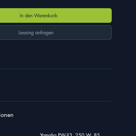
99,00 €.
In den Warenkorb
Leasing anfragen
ionen
Yamaha PW-X3, 250 W, 85