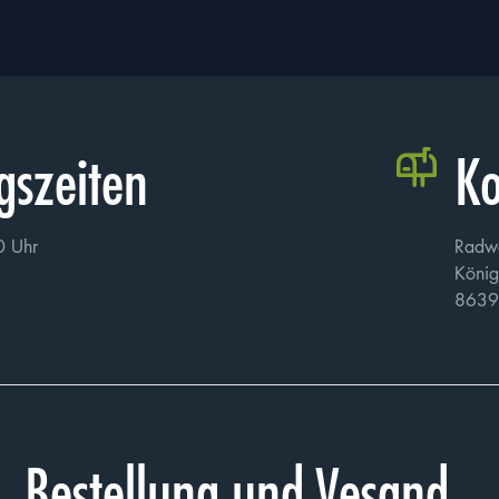
gszeiten
Ko
0 Uhr
Radw
König
8639
Bestellung und Vesand