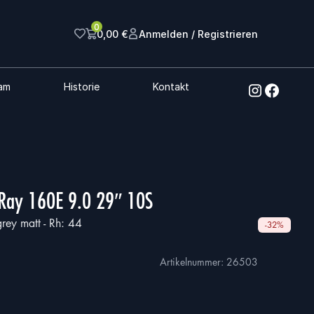
0
0,00
€
Anmelden / Registrieren
am
Historie
Kontakt
Ray 160E 9.0 29″ 10S
ey matt - Rh: 44
-32%
Artikelnummer:
26503
ueller
is